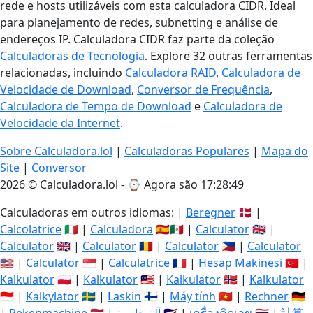
rede e hosts utilizáveis com esta calculadora CIDR. Ideal
para planejamento de redes, subnetting e análise de
endereços IP. Calculadora CIDR faz parte da coleção
Calculadoras de Tecnologia
. Explore 32 outras ferramentas
relacionadas, incluindo
Calculadora RAID
,
Calculadora de
Velocidade de Download
,
Conversor de Frequência
,
Calculadora de Tempo de Download
e
Calculadora de
Velocidade da Internet
.
Sobre Calculadora.lol
|
Calculadoras Populares
|
Mapa do
Site
|
Conversor
2026 © Calculadora.lol - ⌚
Agora são 17:28:49
Calculadoras em outros idiomas: |
Beregner
🇩🇰 |
Calcolatrice
🇮🇹 |
Calculadora
🇪🇸🇲🇽 |
Calculator
🇬🇧 |
Calculator
🇬🇧 |
Calculator
🇷🇴 |
Calculator
🇵🇭 |
Calculator
🇺🇸 |
Calculator
🇸🇬 |
Calculatrice
🇫🇷 |
Hesap Makinesi
🇹🇷 |
Kalkulator
🇵🇱 |
Kalkulator
🇲🇾 |
Kalkulator
🇳🇴 |
Kalkulator
🇮🇩 |
Kalkylator
🇸🇪 |
Laskin
🇫🇮 |
Máy tính
🇻🇳 |
Rechner
🇩🇪