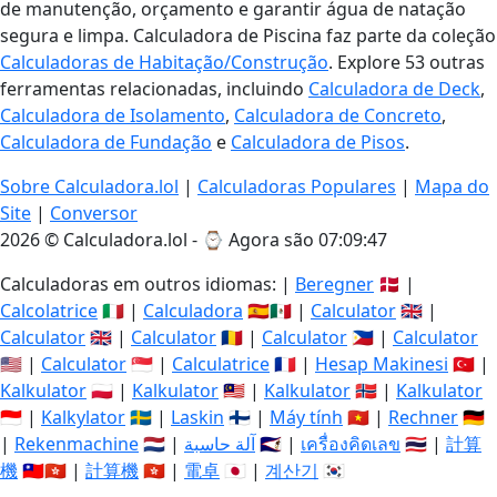
de manutenção, orçamento e garantir água de natação
segura e limpa. Calculadora de Piscina faz parte da coleção
Calculadoras de Habitação/Construção
. Explore 53 outras
ferramentas relacionadas, incluindo
Calculadora de Deck
,
Calculadora de Isolamento
,
Calculadora de Concreto
,
Calculadora de Fundação
e
Calculadora de Pisos
.
Sobre Calculadora.lol
|
Calculadoras Populares
|
Mapa do
Site
|
Conversor
2026 © Calculadora.lol - ⌚
Agora são 07:09:48
Calculadoras em outros idiomas: |
Beregner
🇩🇰 |
Calcolatrice
🇮🇹 |
Calculadora
🇪🇸🇲🇽 |
Calculator
🇬🇧 |
Calculator
🇬🇧 |
Calculator
🇷🇴 |
Calculator
🇵🇭 |
Calculator
🇺🇸 |
Calculator
🇸🇬 |
Calculatrice
🇫🇷 |
Hesap Makinesi
🇹🇷 |
Kalkulator
🇵🇱 |
Kalkulator
🇲🇾 |
Kalkulator
🇳🇴 |
Kalkulator
🇮🇩 |
Kalkylator
🇸🇪 |
Laskin
🇫🇮 |
Máy tính
🇻🇳 |
Rechner
🇩🇪
|
Rekenmachine
🇳🇱 |
آلة حاسبة
🇸🇦 |
เครื่องคิดเลข
🇹🇭 |
計算
機
🇹🇼🇭🇰 |
計算機
🇭🇰 |
電卓
🇯🇵 |
계산기
🇰🇷