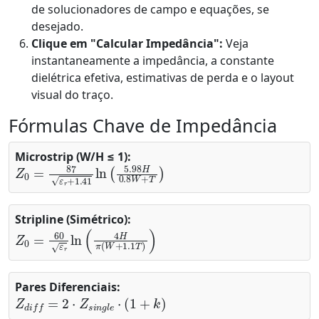
de solucionadores de campo e equações, se
desejado.
Clique em "Calcular Impedância":
Veja
instantaneamente a impedância, a constante
dielétrica efetiva, estimativas de perda e o layout
visual do traço.
Fórmulas Chave de Impedância
Microstrip (W/H ≤ 1):
Z
0
=
87
ε
r
+
1.41
ln
(
5.98
H
0.8
W
+
T
)
Stripline (Simétrico):
Z
0
=
60
ε
r
ln
(
4
H
π
(
W
+
1.1
T
)
)
Pares Diferenciais:
Z
d
i
f
=
2
⋅
Z
s
i
n
g
l
e
⋅
(
1
+
k
)