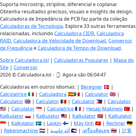
Suporta microstrip, stripline, diferencial e coplanar.
Obtenha resultados precisos, visuais e insights de design.
Calculadora de Impedância de PCB faz parte da coleção
Calculadoras de Tecnologia
. Explore 33 outras ferramentas
relacionadas, incluindo
Calculadora CIDR
,
Calculadora
RAID
,
Calculadora de Velocidade de Download
,
Conversor
de Frequência
e
Calculadora de Tempo de Download
.
Sobre Calculadora.lol
|
Calculadoras Populares
|
Mapa do
Site
|
Conversor
2026 © Calculadora.lol - ⌚
Agora são 06:04:48
Calculadoras em outros idiomas: |
Beregner
🇩🇰 |
Calcolatrice
🇮🇹 |
Calculadora
🇪🇸🇲🇽 |
Calculator
🇬🇧 |
Calculator
🇬🇧 |
Calculator
🇷🇴 |
Calculator
🇵🇭 |
Calculator
🇺🇸 |
Calculator
🇸🇬 |
Calculatrice
🇫🇷 |
Hesap Makinesi
🇹🇷 |
Kalkulator
🇵🇱 |
Kalkulator
🇲🇾 |
Kalkulator
🇳🇴 |
Kalkulator
🇮🇩 |
Kalkylator
🇸🇪 |
Laskin
🇫🇮 |
Máy tính
🇻🇳 |
Rechner
🇩🇪
|
Rekenmachine
🇳🇱 |
آلة حاسبة
🇸🇦 |
เครื่องคิดเลข
🇹🇭 |
計算