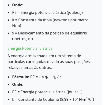
Onde:
PE = Energia potencial elástica (joules, J)
k = Constante da mola (newtons por metro,
N/m)
x = Deslocamento da posição de equilíbrio
(metros, m)
Energia Potencial Elétrica:
A energia armazenada em um sistema de
partículas carregadas devido às suas posições
relativas umas às outras.
Fórmula:
PE = k × q₁ × q₂ / r
Onde:
PE = Energia potencial elétrica (joules, J)
k = Constante de Coulomb (8.99 × 10⁹ N·m²/C²)