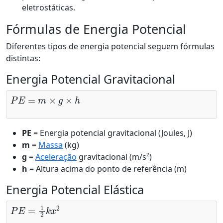
eletrostáticas.
Fórmulas de Energia Potencial
Diferentes tipos de energia potencial seguem fórmulas
distintas:
Energia Potencial Gravitacional
P
E
=
m
×
g
×
h
PE
= Energia potencial gravitacional (Joules, J)
m
=
Massa
(kg)
g
=
Aceleração
gravitacional (m/s²)
h
= Altura acima do ponto de referência (m)
Energia Potencial Elástica
P
E
=
1
2
k
x
2