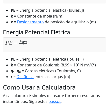
PE
= Energia potencial elástica (Joules, J)
k
= Constante da mola (N/m)
x
=
Deslocamento
da posição de equilíbrio (m)
Energia Potencial Elétrica
P
E
=
k
q
1
q
2
r
PE
= Energia potencial elétrica (Joules, J)
k
= Constante de Coulomb (8.99 × 10⁹ N·m²/C²)
q₁, q₂
= Cargas elétricas (Coulombs, C)
r
=
Distância
entre as cargas (m)
Como Usar a Calculadora
A calculadora é simples de usar e fornece resultados
instantâneos. Siga estes
passos
: