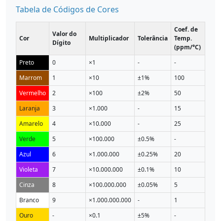
Tabela de Códigos de Cores
Coef. de
Valor do
Cor
Multiplicador
Tolerância
Temp.
Dígito
(ppm/°C)
Preto
0
×1
-
-
Marrom
1
×10
±1%
100
Vermelho
2
×100
±2%
50
Laranja
3
×1.000
-
15
Amarelo
4
×10.000
-
25
Verde
5
×100.000
±0.5%
-
Azul
6
×1.000.000
±0.25%
20
Violeta
7
×10.000.000
±0.1%
10
Cinza
8
×100.000.000
±0.05%
5
Branco
9
×1.000.000.000
-
1
Ouro
-
×0.1
±5%
-