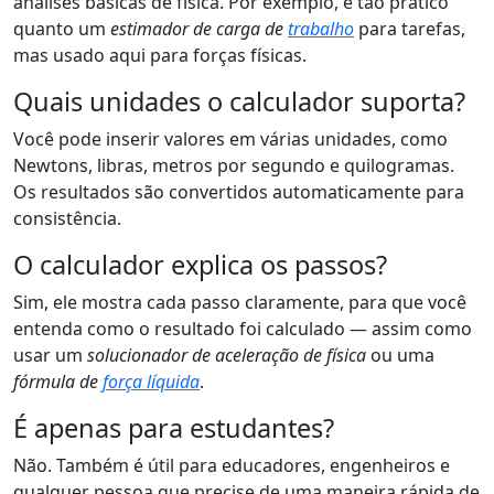
análises básicas de física. Por exemplo, é tão prático
quanto um
estimador de carga de
trabalho
para tarefas,
mas usado aqui para forças físicas.
Quais unidades o calculador suporta?
Você pode inserir valores em várias unidades, como
Newtons, libras, metros por segundo e quilogramas.
Os resultados são convertidos automaticamente para
consistência.
O calculador explica os passos?
Sim, ele mostra cada passo claramente, para que você
entenda como o resultado foi calculado — assim como
usar um
solucionador de aceleração de física
ou uma
fórmula de
força líquida
.
É apenas para estudantes?
Não. Também é útil para educadores, engenheiros e
qualquer pessoa que precise de uma maneira rápida de