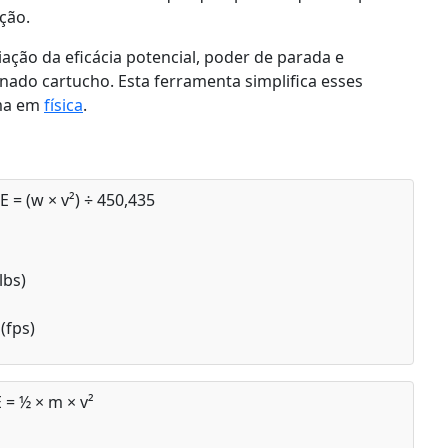
ção.
ação da eficácia potencial, poder de parada e
do cartucho. Esta ferramenta simplifica esses
oma em
física
.
E = (w × v²) ÷ 450,435
lbs)
(fps)
 = ½ × m × v²