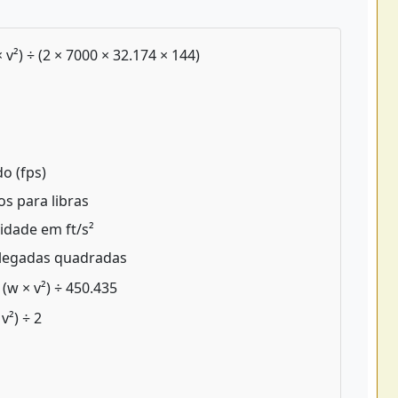
 v²) ÷ (2 × 7000 × 32.174 × 144)
o (fps)
s para libras
idade em ft/s²
olegadas quadradas
 (w × v²) ÷ 450.435
v²) ÷ 2