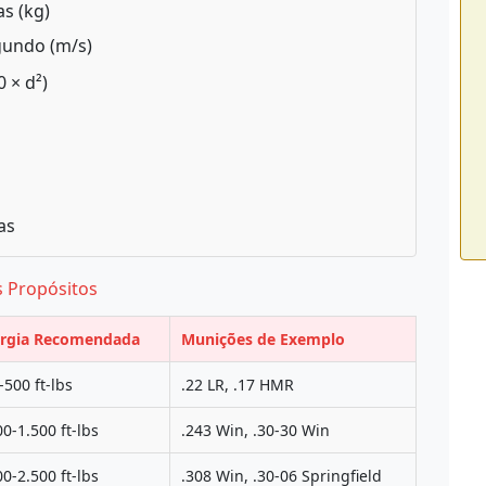
s (kg)
gundo (m/s)
 × d²)
as
s Propósitos
rgia Recomendada
Munições de Exemplo
-500 ft-lbs
.22 LR, .17 HMR
00-1.500 ft-lbs
.243 Win, .30-30 Win
00-2.500 ft-lbs
.308 Win, .30-06 Springfield