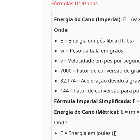
Fórmulas Utilizadas
Energia do Cano (Imperial):
E = (w ×
Onde:
E = Energia em pés-libra (ft-lbs)
w = Peso da bala em grãos
v = Velocidade em pés por segund
7000 = Fator de conversão de grão
32.174 = Aceleração devido à grav
144 = Fator de conversão para p
Fórmula Imperial Simplificada:
E =
Energia do Cano (Métrica):
E = (m × 
Onde:
E = Energia em joules (J)