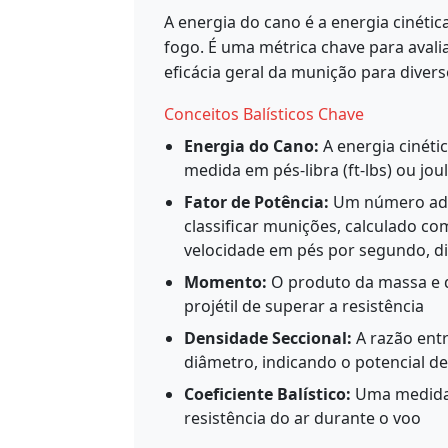
A energia do cano é a energia cinéti
fogo. É uma métrica chave para avali
eficácia geral da munição para divers
Conceitos Balísticos Chave
Energia do Cano:
A energia cinéti
medida em pés-libra (ft-lbs) ou joul
Fator de Potência:
Um número adim
classificar munições, calculado co
velocidade em pés por segundo, di
Momento:
O produto da massa e d
projétil de superar a resistência
Densidade Seccional:
A razão ent
diâmetro, indicando o potencial d
Coeficiente Balístico:
Uma medida 
resistência do ar durante o voo