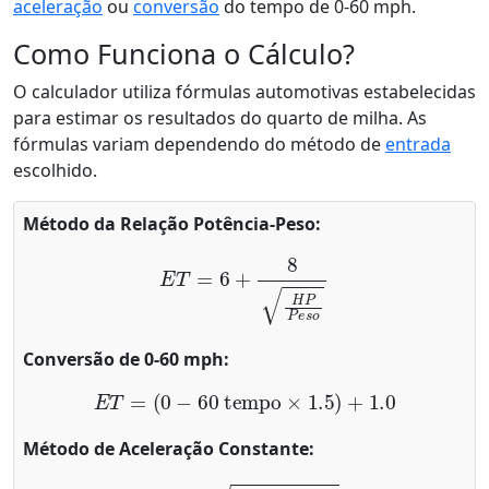
aceleração
ou
conversão
do tempo de 0-60 mph.
Como Funciona o Cálculo?
O calculador utiliza fórmulas automotivas estabelecidas
para estimar os resultados do quarto de milha. As
fórmulas variam dependendo do método de
entrada
escolhido.
Método da Relação Potência-Peso:
E
T
=
6
+
8
H
P
P
e
s
o
Conversão de 0-60 mph:
E
T
=
(
0
−
60
tempo
×
1.5
)
+
1.0
Método de Aceleração Constante:
E
T
=
2
×
1320
A
c
e
l
e
r
a
ç
ã
o