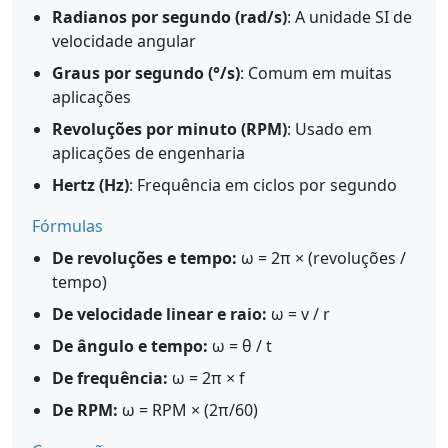
Radianos por segundo (rad/s)
: A unidade SI de
velocidade angular
Graus por segundo (°/s)
: Comum em muitas
aplicações
Revoluções por minuto (RPM)
: Usado em
aplicações de engenharia
Hertz (Hz)
: Frequência em ciclos por segundo
Fórmulas
De revoluções e tempo:
ω = 2π × (revoluções /
tempo)
De velocidade linear e raio:
ω = v / r
De ângulo e tempo:
ω = θ / t
De frequência:
ω = 2π × f
De RPM:
ω = RPM × (2π/60)