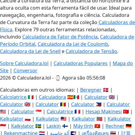
Calcule a curvatura da Terra, a distância do horizonte e a
altura oculta com esta ferramenta fácil de usar. Ideal para
navegação, engenharia, fotografia e ciência. Calculadora
de Curvatura da Terra faz parte da coleção
Calculadoras de
Física
. Explore 79 outras ferramentas relacionadas,
incluindo
Calculadora de Fator de Potência
,
Calculadora de
Período Orbital
,
Calculadora da Lei de Coulomb
,
Calculadora da Lei de Snell
e
Calculadora de Tensão
.
Sobre Calculadora.lol
|
Calculadoras Populares
|
Mapa do
Site
|
Conversor
2026 © Calculadora.lol - ⌚
Agora são 05:56:08
Calculadoras em outros idiomas: |
Beregner
🇩🇰 |
Calcolatrice
🇮🇹 |
Calculadora
🇪🇸🇲🇽 |
Calculator
🇬🇧 |
Calculator
🇬🇧 |
Calculator
🇷🇴 |
Calculator
🇵🇭 |
Calculator
🇺🇸 |
Calculator
🇸🇬 |
Calculatrice
🇫🇷 |
Hesap Makinesi
🇹🇷 |
Kalkulator
🇵🇱 |
Kalkulator
🇲🇾 |
Kalkulator
🇳🇴 |
Kalkulator
🇮🇩 |
Kalkylator
🇸🇪 |
Laskin
🇫🇮 |
Máy tính
🇻🇳 |
Rechner
🇩🇪
|
Rekenmachine
🇳🇱 |
آلة حاسبة
🇸🇦 |
เครื่องคิดเลข
🇹🇭 |
計算