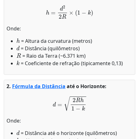
h
=
d
2
2
R
×
(
1
−
k
)
Onde:
h
= Altura da curvatura (metros)
d
= Distância (quilômetros)
R
= Raio da Terra (~6.371 km)
k
= Coeficiente de refração (tipicamente 0,13)
2.
Fórmula da Distância
até o Horizonte:
d
=
2
R
h
1
−
k
Onde:
d
= Distância até o horizonte (quilômetros)
h