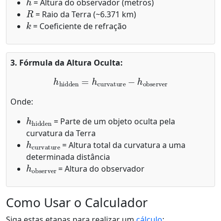
= Altura do observador (metros)
R
= Raio da Terra (~6.371 km)
k
= Coeficiente de refração
3. Fórmula da Altura Oculta:
h
hidden
=
h
curvature
−
h
observer
Onde:
h
hidden
= Parte de um objeto oculta pela
curvatura da Terra
h
curvature
= Altura total da curvatura a uma
determinada distância
h
observer
= Altura do observador
Como Usar o Calculador
Siga estas etapas para realizar um
cálculo
: