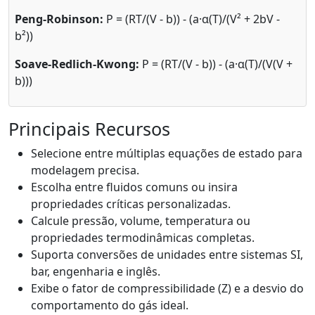
Peng-Robinson:
P = (RT/(V - b)) - (a·α(T)/(V² + 2bV -
b²))
Soave-Redlich-Kwong:
P = (RT/(V - b)) - (a·α(T)/(V(V +
b)))
Principais Recursos
Selecione entre múltiplas equações de estado para
modelagem precisa.
Escolha entre fluidos comuns ou insira
propriedades críticas personalizadas.
Calcule pressão, volume, temperatura ou
propriedades termodinâmicas completas.
Suporta conversões de unidades entre sistemas SI,
bar, engenharia e inglês.
Exibe o fator de compressibilidade (Z) e a desvio do
comportamento do gás ideal.