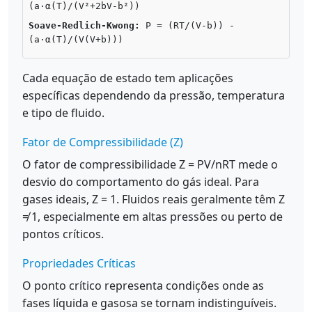
(a·α(T)/(V²+2bV-b²))
Soave-Redlich-Kwong:
P = (RT/(V-b)) -
(a·α(T)/(V(V+b)))
Cada equação de estado tem aplicações
específicas dependendo da pressão, temperatura
e tipo de fluido.
Fator de Compressibilidade (Z)
O fator de compressibilidade Z = PV/nRT mede o
desvio do comportamento do gás ideal. Para
gases ideais, Z = 1. Fluidos reais geralmente têm Z
≠ 1, especialmente em altas pressões ou perto de
pontos críticos.
Propriedades Críticas
O ponto crítico representa condições onde as
fases líquida e gasosa se tornam indistinguíveis.