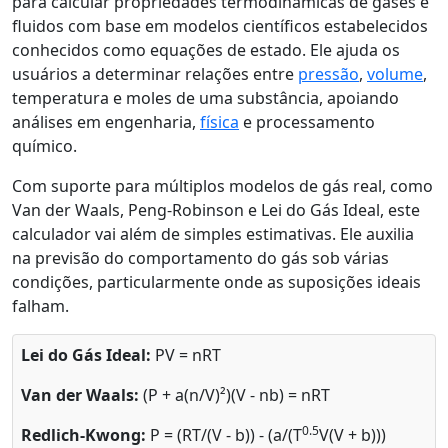
para calcular propriedades termodinâmicas de gases e
fluidos com base em modelos científicos estabelecidos
conhecidos como equações de estado. Ele ajuda os
usuários a determinar relações entre
pressão
,
volume
,
temperatura e moles de uma substância, apoiando
análises em engenharia,
física
e processamento
químico.
Com suporte para múltiplos modelos de gás real, como
Van der Waals, Peng-Robinson e Lei do Gás Ideal, este
calculador vai além de simples estimativas. Ele auxilia
na previsão do comportamento do gás sob várias
condições, particularmente onde as suposições ideais
falham.
Lei do Gás Ideal:
PV = nRT
Van der Waals:
(P + a(n/V)²)(V - nb) = nRT
0.5
Redlich-Kwong:
P = (RT/(V - b)) - (a/(T
V(V + b)))