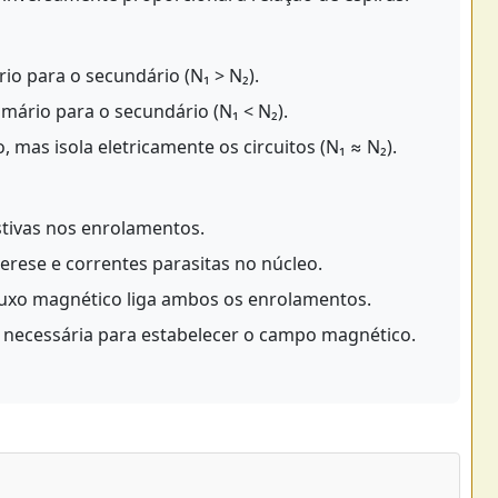
io para o secundário (N₁ > N₂).
ário para o secundário (N₁ < N₂).
as isola eletricamente os circuitos (N₁ ≈ N₂).
stivas nos enrolamentos.
erese e correntes parasitas no núcleo.
uxo magnético liga ambos os enrolamentos.
 necessária para estabelecer o campo magnético.