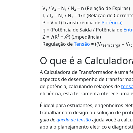
V₁ / V₂ = N₁ / N₂ = n (Relação de Espiras)
I₁ / I₂ = N₂ / N₁ = 1/n (Relação de Corrent
P = V × I (Transferência de
Potência
)
η = (Potência de Saída / Potência de
Ent
Z = √(R² + X²) (Impedância)
Regulação de
Tensão
= ((V₂
− V₂
sem carga
c
O que é a Calculado
A Calculadora de Transformador é uma fer
aspectos de desempenho de transformador
de potência, calculando relações de
tensã
eficiência, esta ferramenta oferece uma e
É ideal para estudantes, engenheiros elét
trabalhar com design ou solução de pr
guia de
queda de tensão
ajuda você a calcu
apoia o planejamento elétrico e diagnós