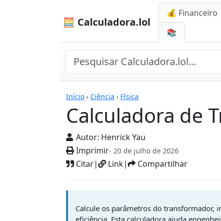
💰 Financeiro
🧮 Calculadora.lol
📚
Calculadoras
Início
›
Ciência
›
Física
Calculadora de 
Autor:
Henrick Yau
Imprimir
- 20 de julho de 2026
Citar
|
Link
|
Compartilhar
Calcule os parâmetros do transformador, in
eficiência. Esta calculadora ajuda engenhe