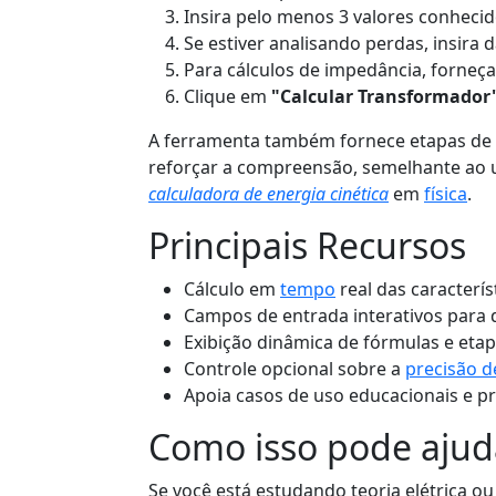
Insira pelo menos 3 valores conhecid
Se estiver analisando perdas, insira
Para cálculos de impedância, forneça
Clique em
"Calcular Transformador
A ferramenta também fornece etapas de c
reforçar a compreensão, semelhante ao
calculadora de energia cinética
em
física
.
Principais Recursos
Cálculo em
tempo
real das caracterí
Campos de entrada interativos para 
Exibição dinâmica de fórmulas e eta
Controle opcional sobre a
precisão d
Apoia casos de uso educacionais e pr
Como isso pode ajud
Se você está estudando teoria elétrica o