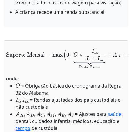
exemplo, altos custos de viagem para visitação)
A criança recebe uma renda substancial
Suporte Mensal
Parte Básica
+
A
H
=
+
max
A
D
+
(
A
0
C
,
O
+
×
A
I
M
nc
+
I
A
c
E
+
+
I
nc
A
J
⏟
)
á
onde:
O
= Obrigação básica do cronograma da Regra
32 do Alabama
I
c
,
I
nc
= Rendas ajustadas dos pais custodiais e
não custodiais
A
H
,
A
D
,
A
C
,
A
M
,
A
E
,
A
J
= Ajustes para
saúde
,
dental, cuidados infantis, médicos, educação e
tempo
de custódia