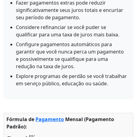
Fazer pagamentos extras pode reduzir
significativamente seus juros totais e encurtar
seu período de pagamento.
Considere refinanciar se você puder se
qualificar para uma taxa de juros mais baixa.
Configure pagamentos automáticos para
garantir que você nunca perca um pagamento
e possivelmente se qualifique para uma
redução na taxa de juros.
Explore programas de perdão se você trabalhar
em serviço público, educação ou saúde.
Fórmula de
Pagamento
Mensal (Pagamento
Padrão):
P
−
=
n
r
⋅
P
V
1
−
(
1
+
r
)