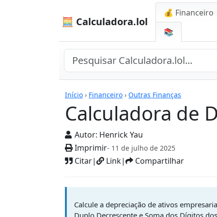
💰 Financeiro
🧮 Calculadora.lol
📚
Calculadoras
Início
›
Financeiro
›
Outras Finanças
Calculadora de 
Autor:
Henrick Yau
Imprimir
- 11 de julho de 2025
Citar
|
Link
|
Compartilhar
Calcule a depreciação de ativos empresaria
Duplo Decrescente e Soma dos Dígitos dos