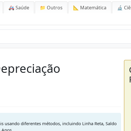
🚑 Saúde
📁 Outros
📐 Matemática
🔬 Ciê
Depreciação
is usando diferentes métodos, incluindo Linha Reta, Saldo
 Anos.