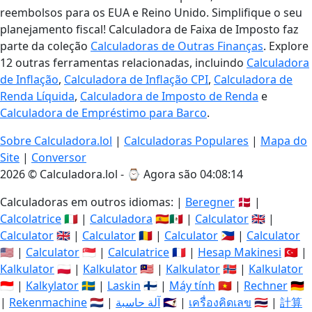
reembolsos para os EUA e Reino Unido. Simplifique o seu
planejamento fiscal! Calculadora de Faixa de Imposto faz
parte da coleção
Calculadoras de Outras Finanças
. Explore
12 outras ferramentas relacionadas, incluindo
Calculadora
de Inflação
,
Calculadora de Inflação CPI
,
Calculadora de
Renda Líquida
,
Calculadora de Imposto de Renda
e
Calculadora de Empréstimo para Barco
.
Sobre Calculadora.lol
|
Calculadoras Populares
|
Mapa do
Site
|
Conversor
2026 © Calculadora.lol - ⌚
Agora são 04:08:15
Calculadoras em outros idiomas: |
Beregner
🇩🇰 |
Calcolatrice
🇮🇹 |
Calculadora
🇪🇸🇲🇽 |
Calculator
🇬🇧 |
Calculator
🇬🇧 |
Calculator
🇷🇴 |
Calculator
🇵🇭 |
Calculator
🇺🇸 |
Calculator
🇸🇬 |
Calculatrice
🇫🇷 |
Hesap Makinesi
🇹🇷 |
Kalkulator
🇵🇱 |
Kalkulator
🇲🇾 |
Kalkulator
🇳🇴 |
Kalkulator
🇮🇩 |
Kalkylator
🇸🇪 |
Laskin
🇫🇮 |
Máy tính
🇻🇳 |
Rechner
🇩🇪
|
Rekenmachine
🇳🇱 |
آلة حاسبة
🇸🇦 |
เครื่องคิดเลข
🇹🇭 |
計算