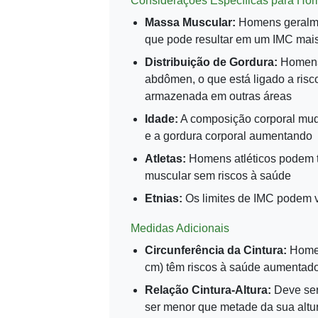
Considerações Específicas para Ho
Massa Muscular:
Homens geralme
que pode resultar em um IMC mais
Distribuição de Gordura:
Homens 
abdômen, o que está ligado a risc
armazenada em outras áreas
Idade:
A composição corporal mud
e a gordura corporal aumentando
Atletas:
Homens atléticos podem t
muscular sem riscos à saúde
Etnias:
Os limites de IMC podem v
Medidas Adicionais
Circunferência da Cintura:
Homen
cm) têm riscos à saúde aumentad
Relação Cintura-Altura:
Deve ser 
ser menor que metade da sua altu