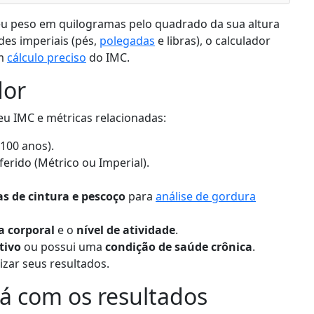
seu peso em quilogramas pelo quadrado da sua altura
des imperiais (pés,
polegadas
e libras), o calculador
um
cálculo preciso
do IMC.
dor
seu IMC e métricas relacionadas:
100 anos).
erido (Métrico ou Imperial).
s de cintura e pescoço
para
análise de gordura
a corporal
e o
nível de atividade
.
tivo
ou possui uma
condição de saúde crônica
.
izar seus resultados.
á com os resultados