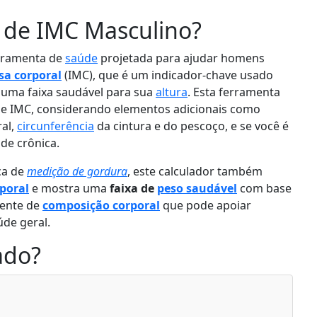
r de IMC Masculino?
erramenta de
saúde
projetada para ajudar homens
sa corporal
(IMC), que é um indicador-chave usado
e uma faixa saudável para sua
altura
. Esta ferramenta
de IMC, considerando elementos adicionais como
ral,
circunferência
da cintura e do pescoço, e se você é
de crônica.
ca de
medição de gordura
, este calculador também
poral
e mostra uma
faixa de
peso saudável
com base
gente de
composição corporal
que pode apoiar
de geral.
ado?