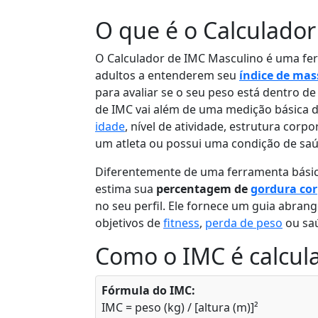
O que é o Calculado
O Calculador de IMC Masculino é uma f
adultos a entenderem seu
índice de mas
para avaliar se o seu peso está dentro d
de IMC vai além de uma medição básica 
idade
, nível de atividade, estrutura corpo
um atleta ou possui uma condição de saú
Diferentemente de uma ferramenta bási
estima sua
percentagem de
gordura cor
no seu perfil. Ele fornece um guia abran
objetivos de
fitness
,
perda de peso
ou saú
Como o IMC é calcul
Fórmula do IMC:
IMC = peso (kg) / [altura (m)]²