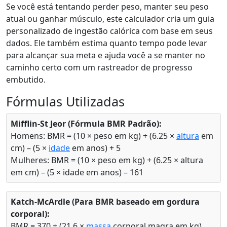
Se você está tentando perder peso, manter seu peso
atual ou ganhar músculo, este calculador cria um guia
personalizado de ingestão calórica com base em seus
dados. Ele também estima quanto tempo pode levar
para alcançar sua meta e ajuda você a se manter no
caminho certo com um rastreador de progresso
embutido.
Fórmulas Utilizadas
Mifflin-St Jeor (Fórmula BMR Padrão):
Homens: BMR = (10 × peso em kg) + (6.25 ×
altura
em
cm) – (5 ×
idade
em anos) + 5
Mulheres: BMR = (10 × peso em kg) + (6.25 × altura
em cm) – (5 × idade em anos) – 161
Katch-McArdle (Para BMR baseado em gordura
corporal):
BMR = 370 + (21.6 ×
massa
corporal magra em kg)