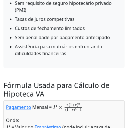
Sem requisito de seguro hipotecário privado
(PMI)
Taxas de juros competitivas
Custos de fechamento limitados
Sem penalidade por pagamento antecipado
Assistência para mutuários enfrentando
dificuldades financeiras
Fórmula Usada para Cálculo de
Hipoteca VA
P
×
r
(
1
+
r
)
n
(
1
+
r
)
n
−
1
Pagamento
Mensal =
Onde:
P
= Valor do
Empréstimo
(pode incluir a taxa de