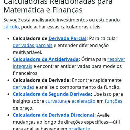
Calculadoras Relacionadas para
Matemática e Finanças
Se você está analisando investimentos ou estudando
cálculo
, pode achar essas calculadoras úteis:
Calculadora de
Derivada Parcial
:
Para calcular
derivadas parciais
e entender diferenciação
multivariável.
Calculadora de Antiderivada
:
Ótima para
resolver
integrais
e encontrar antiderivadas para modelos
financeiros.
Calculadora de Derivada:
Encontre rapidamente
derivadas
e analise o comportamento da função.
Calculadora de Segunda Derivada
:
Use isso para
insights sobre
curvatura
e
aceleração
em
funções
de preço.
Calculadora de Derivada Direcional
:
Avalie
mudanças ao longo de direções específicas—útil
para análise baseada em
gradiente
.