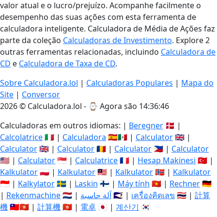
valor atual e o lucro/prejuízo. Acompanhe facilmente o
desempenho das suas ações com esta ferramenta de
calculadora inteligente. Calculadora de Média de Ações faz
parte da coleção
Calculadoras de Investimento
. Explore 2
outras ferramentas relacionadas, incluindo
Calculadora de
CD
e
Calculadora de Taxa de CD
.
Sobre Calculadora.lol
|
Calculadoras Populares
|
Mapa do
Site
|
Conversor
2026 © Calculadora.lol - ⌚
Agora são 14:36:46
Calculadoras em outros idiomas: |
Beregner
🇩🇰 |
Calcolatrice
🇮🇹 |
Calculadora
🇪🇸🇲🇽 |
Calculator
🇬🇧 |
Calculator
🇬🇧 |
Calculator
🇷🇴 |
Calculator
🇵🇭 |
Calculator
🇺🇸 |
Calculator
🇸🇬 |
Calculatrice
🇫🇷 |
Hesap Makinesi
🇹🇷 |
Kalkulator
🇵🇱 |
Kalkulator
🇲🇾 |
Kalkulator
🇳🇴 |
Kalkulator
🇮🇩 |
Kalkylator
🇸🇪 |
Laskin
🇫🇮 |
Máy tính
🇻🇳 |
Rechner
🇩🇪
|
Rekenmachine
🇳🇱 |
آلة حاسبة
🇸🇦 |
เครื่องคิดเลข
🇹🇭 |
計算
機
🇹🇼🇭🇰 |
計算機
🇭🇰 |
電卓
🇯🇵 |
계산기
🇰🇷