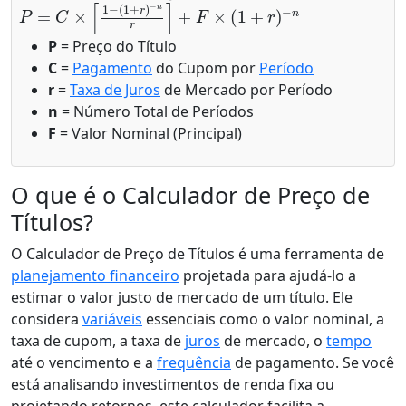
P
=
C
×
[
1
−
(
1
+
r
)
−
n
r
]
+
F
×
(
1
+
r
)
−
n
P
= Preço do Título
C
=
Pagamento
do Cupom por
Período
r
=
Taxa de Juros
de Mercado por Período
n
= Número Total de Períodos
F
= Valor Nominal (Principal)
O que é o Calculador de Preço de
Títulos?
O Calculador de Preço de Títulos é uma ferramenta de
planejamento financeiro
projetada para ajudá-lo a
estimar o valor justo de mercado de um título. Ele
considera
variáveis
essenciais como o valor nominal, a
taxa de cupom, a taxa de
juros
de mercado, o
tempo
até o vencimento e a
frequência
de pagamento. Se você
está analisando investimentos de renda fixa ou
projetando retornos, este calculador facilita a