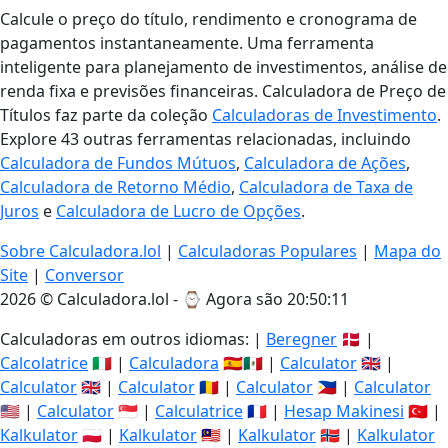
Calcule o preço do título, rendimento e cronograma de
pagamentos instantaneamente. Uma ferramenta
inteligente para planejamento de investimentos, análise de
renda fixa e previsões financeiras. Calculadora de Preço de
Títulos faz parte da coleção
Calculadoras de Investimento
.
Explore 43 outras ferramentas relacionadas, incluindo
Calculadora de Fundos Mútuos
,
Calculadora de Ações
,
Calculadora de Retorno Médio
,
Calculadora de Taxa de
Juros
e
Calculadora de Lucro de Opções
.
Sobre Calculadora.lol
|
Calculadoras Populares
|
Mapa do
Site
|
Conversor
2026 © Calculadora.lol - ⌚
Agora são 20:50:12
Calculadoras em outros idiomas: |
Beregner
🇩🇰 |
Calcolatrice
🇮🇹 |
Calculadora
🇪🇸🇲🇽 |
Calculator
🇬🇧 |
Calculator
🇬🇧 |
Calculator
🇷🇴 |
Calculator
🇵🇭 |
Calculator
🇺🇸 |
Calculator
🇸🇬 |
Calculatrice
🇫🇷 |
Hesap Makinesi
🇹🇷 |
Kalkulator
🇵🇱 |
Kalkulator
🇲🇾 |
Kalkulator
🇳🇴 |
Kalkulator