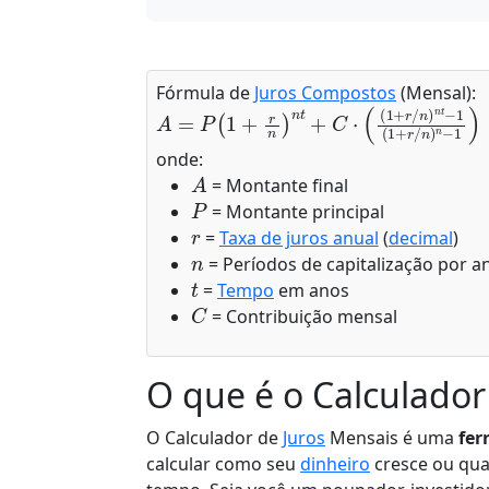
Fórmula de
Juros Compostos
(Mensal):
A
=
P
(
1
+
r
n
)
n
t
+
C
⋅
(
(
1
+
r
/
n
)
n
t
−
1
(
1
+
r
/
n
onde:
A
= Montante final
P
= Montante principal
r
=
Taxa de juros anual
(
decimal
)
n
= Períodos de capitalização por a
t
=
Tempo
em anos
C
= Contribuição mensal
O que é o Calculador
O Calculador de
Juros
Mensais é uma
fer
calcular como seu
dinheiro
cresce ou qua