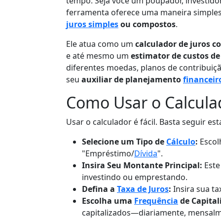
tempo. Seja você um poupador, investido
ferramenta oferece uma maneira simples
juros simples
ou compostos
.
Ele atua como um
calculador de juros 
e até mesmo um
estimator de custos d
diferentes moedas, planos de contribuiçã
seu
auxiliar de planejamento
financeir
Como Usar o Calcula
Usar o calculador é fácil. Basta seguir est
Selecione um Tipo de
Cálculo
:
Escol
"Empréstimo/
Dívida
".
Insira Seu Montante Principal:
Este
investindo ou emprestando.
Defina a
Taxa de Juros
:
Insira sua ta
Escolha uma
Frequência
de Capital
capitalizados—diariamente, mensalm