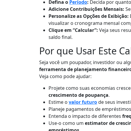
Defina o
Período
:
Decida por quanto 
Adicione Contribuições Mensais:
Se 
Personalize as Opções de Exibição:
D
visualizar o cronograma mensal com
Clique em “Calcular”:
Veja seus resu
saldo final.
Por que Usar Este Ca
Seja você um poupador, investidor ou a
ferramenta de planejamento financeir
Veja como pode ajudar:
Projete como suas economias cresc
crescimento de poupança
.
Estime o
valor futuro
de seus invest
Planeje pagamentos de empréstimos 
Entenda o impacto de diferentes
fre
Use-o como um
estimator de cresci
empréstimos
.