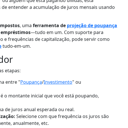
r ou alguém que está pagando dívidas, esta
 de entender a acumulação de juros mensais usando
compostos
, uma
ferramenta de
projeção de poupança
e empréstimos
—tudo em um. Com suporte para
o e frequências de capitalização, pode servir como
o
tudo-em-um.
dor
as etapas:
ha entre "
Poupança
/
Investimento
" ou
 é o montante inicial que você está poupando,
xa de juros anual esperada ou real.
ização:
Selecione com que frequência os juros são
ente, anualmente, etc.