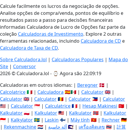
Calcule facilmente os lucros da negociação de opções.
Analise opções de compra/venda, pontos de equilíbrio e
resultados passo a passo para decisões financeiras
informadas Calculadora de Lucro de Opções faz parte da
coleção
Calculadoras de Investimento
. Explore 2 outras
ferramentas relacionadas, incluindo
Calculadora de CD
e
Calculadora de Taxa de CD
.
Sobre Calculadora.lol
|
Calculadoras Populares
|
Mapa do
Site
|
Conversor
2026 © Calculadora.lol - ⌚
Agora são 22:09:20
Calculadoras em outros idiomas: |
Beregner
🇩🇰 |
Calcolatrice
🇮🇹 |
Calculadora
🇪🇸🇲🇽 |
Calculator
🇬🇧 |
Calculator
🇬🇧 |
Calculator
🇷🇴 |
Calculator
🇵🇭 |
Calculator
🇺🇸 |
Calculator
🇸🇬 |
Calculatrice
🇫🇷 |
Hesap Makinesi
🇹🇷 |
Kalkulator
🇵🇱 |
Kalkulator
🇲🇾 |
Kalkulator
🇳🇴 |
Kalkulator
🇮🇩 |
Kalkylator
🇸🇪 |
Laskin
🇫🇮 |
Máy tính
🇻🇳 |
Rechner
🇩🇪
|
Rekenmachine
🇳🇱 |
آلة حاسبة
🇸🇦 |
เครื่องคิดเลข
🇹🇭 |
計算