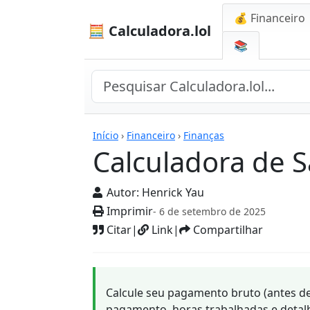
💰 Financeiro
🧮 Calculadora.lol
📚
Calculadoras
Início
›
Financeiro
›
Finanças
Calculadora de S
Autor:
Henrick Yau
Imprimir
- 6 de setembro de 2025
Citar
|
Link
|
Compartilhar
Calcule seu pagamento bruto (antes d
pagamento, horas trabalhadas e detalh