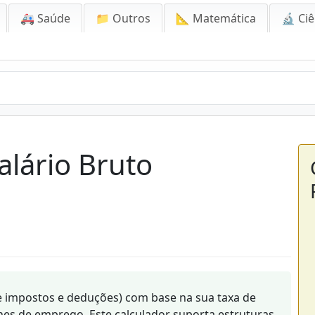
🚑 Saúde
📁 Outros
📐 Matemática
🔬 Ciê
alário Bruto
e impostos e deduções) com base na sua taxa de
es de emprego. Este calculador suporta estruturas