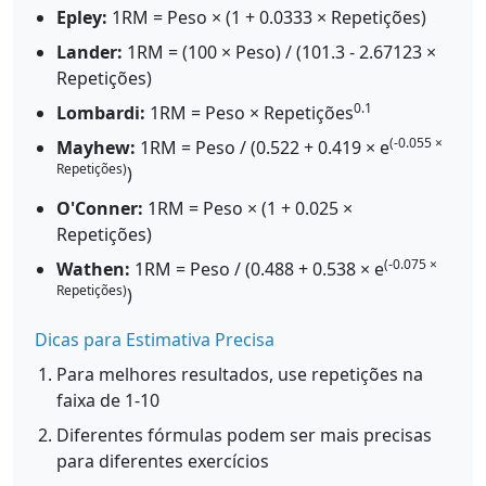
Epley:
1RM = Peso × (1 + 0.0333 × Repetições)
Lander:
1RM = (100 × Peso) / (101.3 - 2.67123 ×
Repetições)
0.1
Lombardi:
1RM = Peso × Repetições
(-0.055 ×
Mayhew:
1RM = Peso / (0.522 + 0.419 × e
Repetições)
)
O'Conner:
1RM = Peso × (1 + 0.025 ×
Repetições)
(-0.075 ×
Wathen:
1RM = Peso / (0.488 + 0.538 × e
Repetições)
)
Dicas para Estimativa Precisa
Para melhores resultados, use repetições na
faixa de 1-10
Diferentes fórmulas podem ser mais precisas
para diferentes exercícios