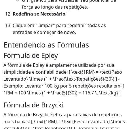
Um gráfico para visualizar seu potencial de
força ao longo das repetições.
Redefina se Necessário
:
Clique em "Limpar" para redefinir todas as
entradas e começar de novo.
Entendendo as Fórmulas
Fórmula de Epley
A fórmula de Epley é amplamente utilizada por sua
simplicidade e confiabilidade: [ \text{1RM} = \text{Peso
Levantado} \times (1 + \frac{\text{Repetições}}{30}) ] -
Exemplo: Levantar 100 kg por 5 repetições resulta em: [
1RM = 100 \times (1 + \frac{5}{30}) = 116.7 \, \text{kg} ]
Fórmula de Brzycki
A fórmula de Brzycki é eficaz para faixas de repetições
mais baixas: [ \text{1RM} = \text{Peso Levantado} \times
\frac{36}{37 - \text{Repetições}} ] - Exemplo: Levantar