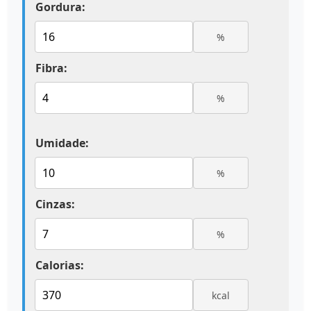
Gordura:
%
Fibra:
%
Umidade:
%
Cinzas:
%
Calorias:
kcal