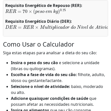
Requisito Energético de Repouso (RER):
R
E
R
=
70
×
(
p
e
s
o
e
m
k
g
)
0.75
Requisito Energético Diário (DER):
D
E
R
=
R
E
R
×
M
u
l
t
i
p
l
i
c
a
d
o
r
d
o
N
í
v
e
l
d
e
A
t
i
v
i
d
a
d
e
í
Como Usar o Calculador
Siga estas etapas para analisar a dieta do seu cão:
Insira o peso do seu cão
e selecione a unidade
(libras ou quilogramas).
Escolha a fase de vida do seu cão:
filhote, adulto,
idoso ou gestante/lactante.
Selecione o nível de atividade:
baixo, moderado
ou alto.
Adicione quaisquer condições de saúde
que
possam afetar as necessidades nutricionais.
Insira os alimentos
que seu cão consome