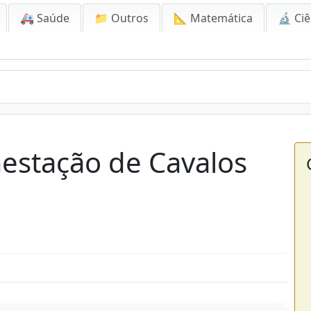
🚑 Saúde
📁 Outros
📐 Matemática
🔬 Ciê
Gestação de Cavalos