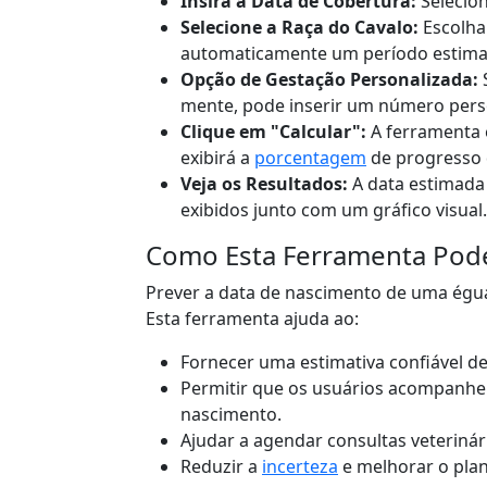
Insira a Data de Cobertura:
Selecion
Selecione a Raça do Cavalo:
Escolha
automaticamente um período estimad
Opção de Gestação Personalizada:
S
mente, pode inserir um número perso
Clique em "Calcular":
A ferramenta 
exibirá a
porcentagem
de progresso 
Veja os Resultados:
A data estimada
exibidos junto com um gráfico visual.
Como Esta Ferramenta Pode
Prever a data de nascimento de uma égua 
Esta ferramenta ajuda ao:
Fornecer uma estimativa confiável d
Permitir que os usuários acompanhe
nascimento.
Ajudar a agendar consultas veterinár
Reduzir a
incerteza
e melhorar o pla