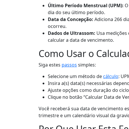
Último Período Menstrual (UPM):
O 
dia do seu último período.
Data da Concepção:
Adiciona 266 di
ocorreu.
Dados de Ultrassom:
Usa medições 
calcular a data de vencimento.
Como Usar o Calcula
Siga estes
passos
simples:
Selecione um método de
cálculo
: UP
Insira a(s) data(s) necessárias depe
Ajuste opções como duração do ciclo 
Clique no botão “Calcular Data de Ve
Você receberá sua data de vencimento est
trimestre e um calendário visual da gravi
Por Que Usar Esta F