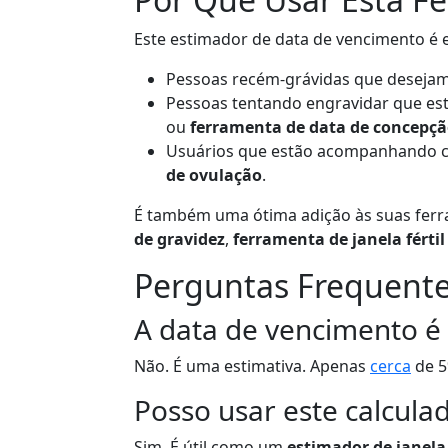
Este estimador de data de vencimento é e
Pessoas recém-grávidas que desejam
Pessoas tentando engravidar que e
ou
ferramenta de data de concepç
Usuários que estão acompanhando 
de ovulação
.
É também uma ótima adição às suas fer
de gravidez
,
ferramenta de janela fértil
Perguntas Frequente
A data de vencimento é
Não. É uma estimativa. Apenas
cerca
de 5
Posso usar este calcula
Sim. É útil como um
estimador de janela 