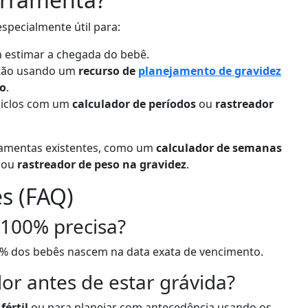
specialmente útil para:
 estimar a chegada do bebê.
stão usando um
recurso de
planejamento de gravidez
ão
.
ciclos com um
calculador de períodos
ou
rastreador
ramentas existentes, como um
calculador de semanas
ou
rastreador de peso na gravidez
.
s (FAQ)
 100% precisa?
% dos bebês nascem na data exata de vencimento.
dor antes de estar grávida?
fértil
ou para planejar com antecedência usando os