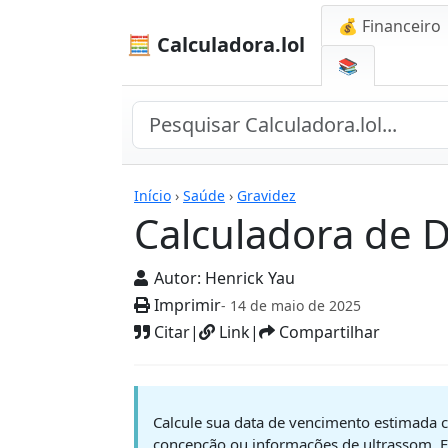
💰 Financeiro
🧮 Calculadora.lol
📚
Calculadoras
Início
›
Saúde
›
Gravidez
Calculadora de 
Autor:
Henrick Yau
Imprimir
- 14 de maio de 2025
Citar
|
Link
|
Compartilhar
Calcule sua data de vencimento estimada 
concepção ou informações de ultrassom. E