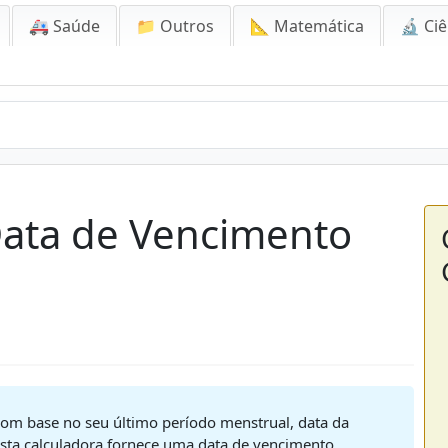
🚑 Saúde
📁 Outros
📐 Matemática
🔬 Ciê
Data de Vencimento
com base no seu último período menstrual, data da
sta calculadora fornece uma data de vencimento