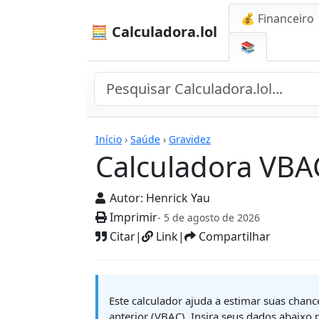
💰 Financeiro
🧮 Calculadora.lol
📚
Calculadoras
Início
›
Saúde
›
Gravidez
Calculadora VBA
Autor:
Henrick Yau
Imprimir
- 5 de agosto de 2026
Citar
|
Link
|
Compartilhar
Este calculador ajuda a estimar suas cha
anterior (VBAC). Insira seus dados abaixo 