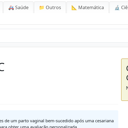
🚑 Saúde
📁 Outros
📐 Matemática
🔬 Ciê
C
nces de um parto vaginal bem-sucedido após uma cesariana
para obter uma avaliação personalizada.