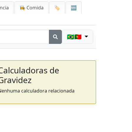
ncia
👩‍🍳 Comida
🏷️
🆕
🇧🇷🇵🇹
Calculadoras de
Gravidez
Nenhuma calculadora relacionada