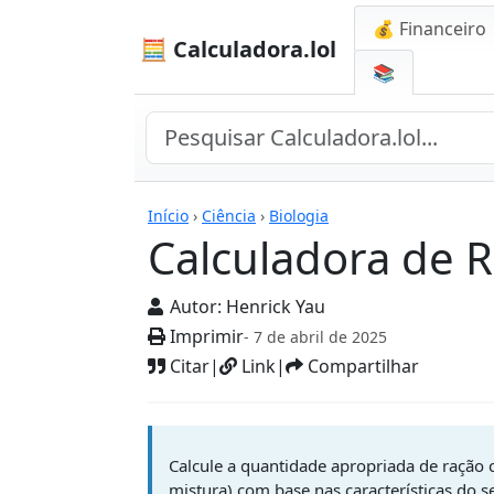
💰 Financeiro
🧮 Calculadora.lol
📚
Calculadoras
Início
›
Ciência
›
Biologia
Calculadora de 
Autor:
Henrick Yau
Imprimir
- 7 de abril de 2025
Citar
|
Link
|
Compartilhar
Calcule a quantidade apropriada de ração 
mistura) com base nas características do s