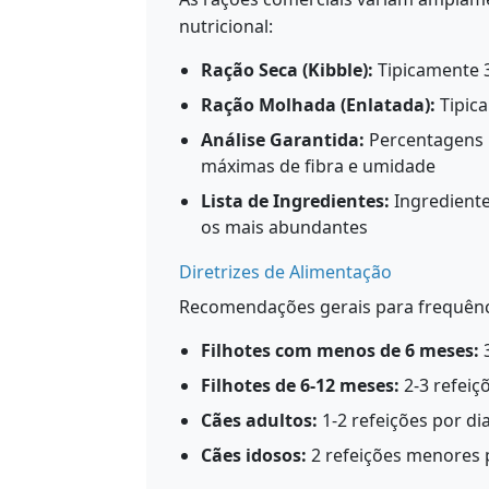
nutricional:
Ração Seca (Kibble):
Tipicamente 3
Ração Molhada (Enlatada):
Tipica
Análise Garantida:
Percentagens 
máximas de fibra e umidade
Lista de Ingredientes:
Ingrediente
os mais abundantes
Diretrizes de Alimentação
Recomendações gerais para frequênc
Filhotes com menos de 6 meses:
3
Filhotes de 6-12 meses:
2-3 refeiç
Cães adultos:
1-2 refeições por di
Cães idosos:
2 refeições menores p