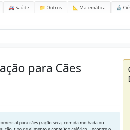
🚑 Saúde
📁 Outros
📐 Matemática
🔬 Ciê
Ração para Cães
comercial para cães (ração seca, comida molhada ou
eu cão, tipo de alimento e conteúdo calórico. Encontre o