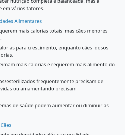
ecer nutrição completa e balanceada, mas a
 em vários fatores.
idades Alimentares
querem mais calorias totais, mas cães menores
.
alorias para crescimento, enquanto cães idosos
orias.
eimam mais calorias e requerem mais alimento do
os/esterilizados frequentemente precisam de
rávidas ou amamentando precisam
emas de saúde podem aumentar ou diminuir as
 Cães
nte em densidade calórica e qualidade