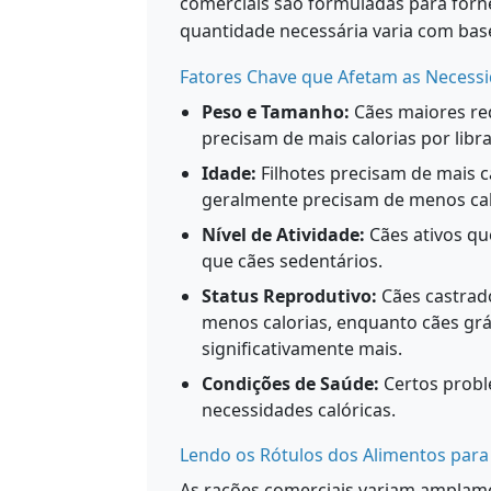
comerciais são formuladas para forn
quantidade necessária varia com base
Fatores Chave que Afetam as Necess
Peso e Tamanho:
Cães maiores re
precisam de mais calorias por libra
Idade:
Filhotes precisam de mais c
geralmente precisam de menos cal
Nível de Atividade:
Cães ativos qu
que cães sedentários.
Status Reprodutivo:
Cães castrad
menos calorias, enquanto cães g
significativamente mais.
Condições de Saúde:
Certos probl
necessidades calóricas.
Lendo os Rótulos dos Alimentos para
As rações comerciais variam amplame