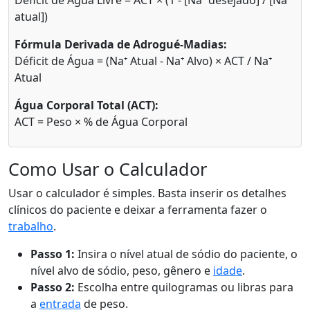
Déficit de Água Livre = ACT × (1 - [Na⁺ desejado] / [Na⁺
atual])
Fórmula Derivada de Adrogué-Madias:
Déficit de Água = (Na⁺ Atual - Na⁺ Alvo) × ACT / Na⁺
Atual
Água Corporal Total (ACT):
ACT = Peso × % de Água Corporal
Como Usar o Calculador
Usar o calculador é simples. Basta inserir os detalhes
clínicos do paciente e deixar a ferramenta fazer o
trabalho
.
Passo 1:
Insira o nível atual de sódio do paciente, o
nível alvo de sódio, peso, gênero e
idade
.
Passo 2:
Escolha entre quilogramas ou libras para
a
entrada
de peso.