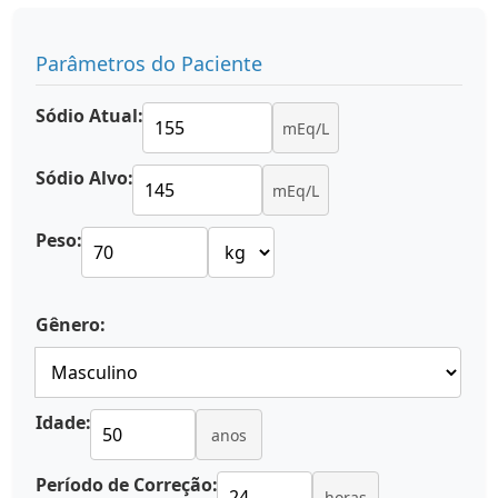
Parâmetros do Paciente
Sódio Atual:
mEq/L
Sódio Alvo:
mEq/L
Peso:
Gênero:
Idade:
anos
Período de Correção:
horas