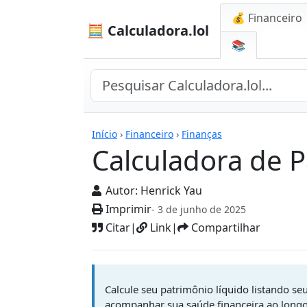
💰 Financeiro
🧮 Calculadora.lol
📚
Calculadoras
Início
›
Financeiro
›
Finanças
Calculadora de P
Autor:
Henrick Yau
Imprimir
- 3 de junho de 2025
Citar
|
Link
|
Compartilhar
Calcule seu patrimônio líquido listando seu
acompanhar sua saúde financeira ao longo 