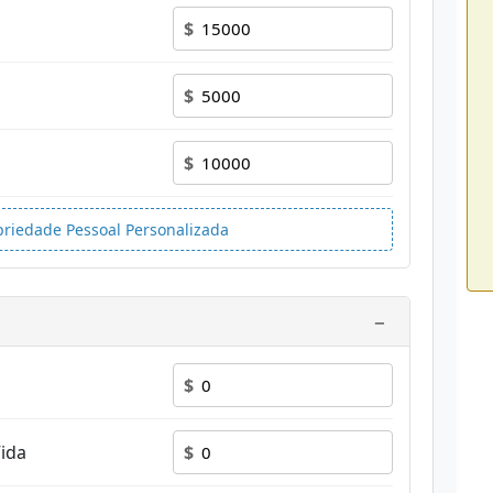
$
$
$
priedade Pessoal Personalizada
−
$
ida
$