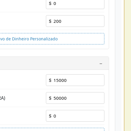
$
$
ivo de Dinheiro Personalizado
−
$
RA)
$
$