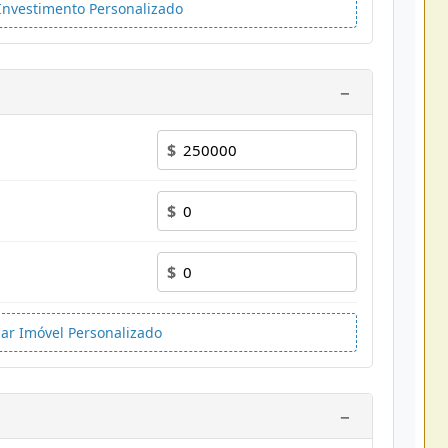
 Investimento Personalizado
−
$
$
$
nar Imóvel Personalizado
−