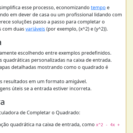
simplifica esse processo, economizando
tempo
e
ando em dever de casa ou um profissional lidando com
erece soluções passo a passo para completar o
es com duas
variáveis
(por exemplo, (x^2) e (y^2)).
a
damente escolhendo entre exemplos predefinidos.
s quadráticas personalizadas na caixa de entrada.
tapas detalhadas mostrando como o quadrado é
 os resultados em um formato amigável.
ens úteis se a entrada estiver incorreta.
ra
alculadora de Completar o Quadrado:
uação quadrática na caixa de entrada, como
x^2 - 4x +