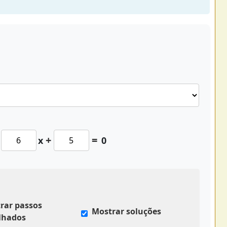
+
=
x
0
rar passos
Mostrar soluções
lhados