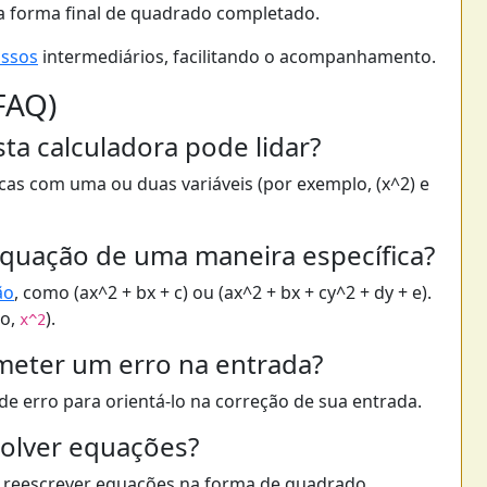
a forma final de quadrado completado.
ssos
intermediários, facilitando o acompanhamento.
FAQ)
ta calculadora pode lidar?
cas com uma ou duas variáveis (por exemplo, (x^2) e
equação de uma maneira específica?
ão
, como (ax^2 + bx + c) ou (ax^2 + bx + cy^2 + dy + e).
lo,
).
x^2
meter um erro na entrada?
 erro para orientá-lo na correção de sua entrada.
solver equações?
 é reescrever equações na forma de quadrado