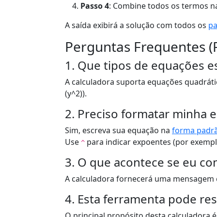
Passo 4
: Combine todos os termos n
A saída exibirá a solução com todos os
pa
Perguntas Frequentes (
1. Que tipos de equações es
A calculadora suporta equações quadráti
(y^2)).
2. Preciso formatar minha 
Sim, escreva sua equação na
forma padr
Use
para indicar expoentes (por exemp
^
3. O que acontece se eu co
A calculadora fornecerá uma mensagem de
4. Esta ferramenta pode re
O principal propósito desta calculadora