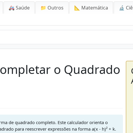
🚑 Saúde
📁 Outros
📐 Matemática
🔬 Ciê
Completar o Quadrado
rma de quadrado completo. Este calculador orienta o
drado para reescrever expressões na forma a(x - h)² + k.