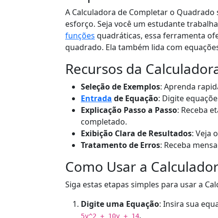
A Calculadora de Completar o Quadrado 
esforço. Seja você um estudante trabalh
funções
quadráticas, essa ferramenta of
quadrado. Ela também lida com equaçõ
Recursos da Calculador
Seleção de Exemplos
: Aprenda rapi
Entrada
de Equação
: Digite equaçõe
Explicação Passo a Passo
: Receba e
completado.
Exibição Clara de Resultados
: Veja
Tratamento de Erros
: Receba mensag
Como Usar a Calculado
Siga estas etapas simples para usar a C
Digite uma Equação
: Insira sua eq
.
5y^2 + 10y + 14