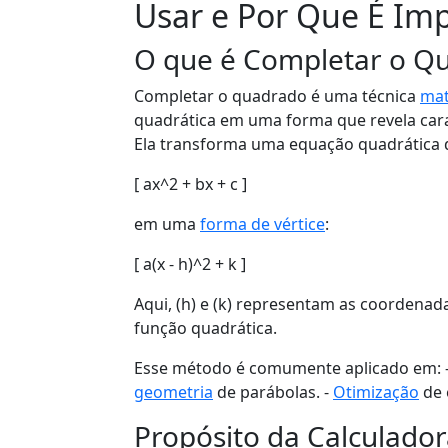
Usar e Por Que É Im
O que é Completar o Q
Completar o quadrado é uma técnica
mat
quadrática em uma forma que revela carac
Ela transforma uma equação quadrática 
[ ax^2 + bx + c ]
em uma
forma de vértice
:
[ a(x - h)^2 + k ]
Aqui, (h) e (k) representam as coordenada
função quadrática.
Esse método é comumente aplicado em: 
geometria
de parábolas. -
Otimização
de 
Propósito da Calculado