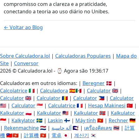
compromisso com a clareza e a praticidade,
conectando a teoria ao uso diário no Unibes.
← Voltar ao Blog
Sobre Calculadora.lol
|
Calculadoras Populares
|
Mapa do
Site
|
Conversor
2026 © Calculadora.lol - ⌚
Agora são 19:36:18
Calculadoras em outros idiomas: |
Beregner
🇩🇰 |
Calcolatrice
🇮🇹 |
Calculadora
🇪🇸🇲🇽 |
Calculator
🇬🇧 |
Calculator
🇬🇧 |
Calculator
🇷🇴 |
Calculator
🇵🇭 |
Calculator
🇺🇸 |
Calculator
🇸🇬 |
Calculatrice
🇫🇷 |
Hesap Makinesi
🇹🇷 |
Kalkulator
🇵🇱 |
Kalkulator
🇲🇾 |
Kalkulator
🇳🇴 |
Kalkulator
🇮🇩 |
Kalkylator
🇸🇪 |
Laskin
🇫🇮 |
Máy tính
🇻🇳 |
Rechner
🇩🇪
|
Rekenmachine
🇳🇱 |
آلة حاسبة
🇸🇦 |
เครื่องคิดเลข
🇹🇭 |
計算
機
🇹🇼🇭🇰 |
計算機
🇭🇰 |
電卓
🇯🇵 |
계산기
🇰🇷