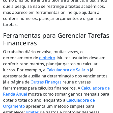
como uma ponte entre a teoria e a prática, mostrando
que a pesquisa não se restringe a textos acadêmicos,
mas aparece em ferramentas online que ajudam a
conferir números, planejar orçamentos e organizar
tarefas.
Ferramentas para Gerenciar Tarefas
Financeiras
O trabalho diário envolve, muitas vezes, o
gerenciamento de
dinheiro
. Muitos usuários desejam
conferir rendimentos, planejar gastos ou calcular
lucros. Por exemplo, a
Calculadora de Salário
já
apresentada auxilia na determinação dos vencimentos.
Já a página de
Outras Finanças
reúne diversas
ferramentas para cálculos financeiros. A
Calculadora de
Renda Anual
mostra como somar ganhos mensais para
obter o total do ano, enquanto a
Calculadora de
Orçamento
apresenta um método simples para
estabelecer
limites
de gastos e controlar despesas.