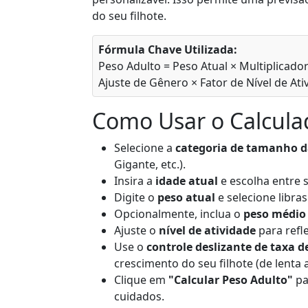
do seu filhote.
Fórmula Chave Utilizada:
Peso Adulto = Peso Atual × Multiplicado
Ajuste de Gênero × Fator de Nível de Ati
Como Usar o Calcula
Selecione a
categoria de tamanho d
Gigante, etc.).
Insira a
idade atual
e escolha entre
Digite o
peso atual
e selecione libra
Opcionalmente, inclua o
peso médio 
Ajuste o
nível de atividade
para refle
Use o
controle deslizante de taxa 
crescimento do seu filhote (de lenta a
Clique em
"Calcular Peso Adulto"
pa
cuidados.