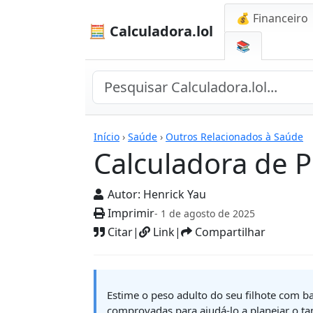
💰 Financeiro
🧮 Calculadora.lol
📚
Calculadoras
Início
›
Saúde
›
Outros Relacionados à Saúde
Calculadora de P
Autor:
Henrick Yau
Imprimir
- 1 de agosto de 2025
Citar
|
Link
|
Compartilhar
Estime o peso adulto do seu filhote com ba
comprovadas para ajudá-lo a planejar o ta