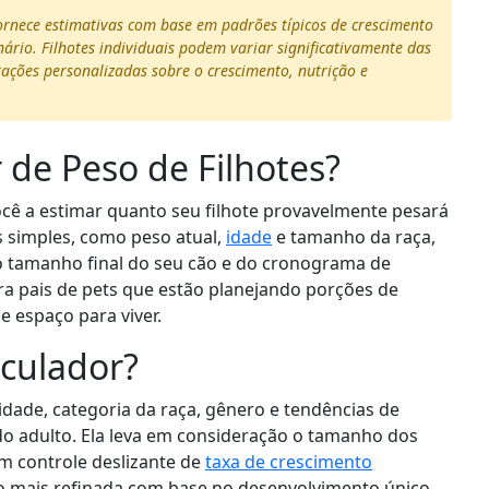
fornece estimativas com base em padrões típicos de crescimento
ário. Filhotes individuais podem variar significativamente das
tações personalizadas sobre o crescimento, nutrição e
 de Peso de Filhotes?
ocê a estimar quanto seu filhote provavelmente pesará
s simples, como peso atual,
idade
e tamanho da raça,
o tamanho final do seu cão e do cronograma de
ara pais de pets que estão planejando porções de
de espaço para viver.
culador?
dade, categoria da raça, gênero e tendências de
do adulto. Ela leva em consideração o tamanho dos
 um controle deslizante de
taxa de crescimento
ão mais refinada com base no desenvolvimento único