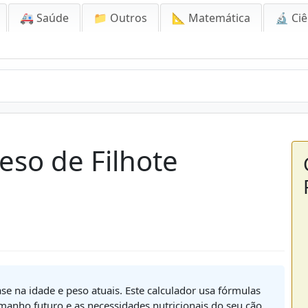
🚑 Saúde
📁 Outros
📐 Matemática
🔬 Ciê
eso de Filhote
se na idade e peso atuais. Este calculador usa fórmulas
manho futuro e as necessidades nutricionais do seu cão.