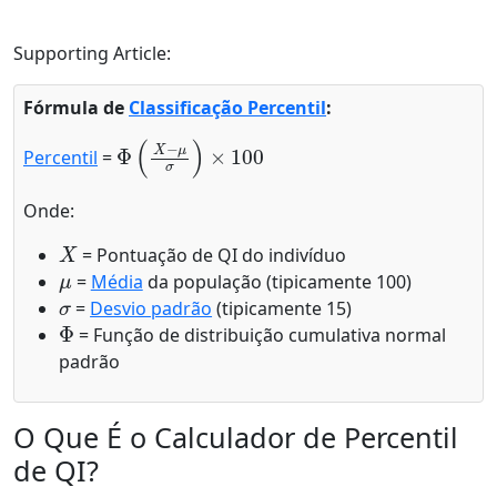
Supporting Article:
Fórmula de
Classificação Percentil
:
Φ
(
X
−
μ
σ
)
×
100
Percentil
=
Onde:
X
= Pontuação de QI do indivíduo
μ
=
Média
da população (tipicamente 100)
σ
=
Desvio padrão
(tipicamente 15)
Φ
= Função de distribuição cumulativa normal
padrão
O Que É o Calculador de Percentil
de QI?