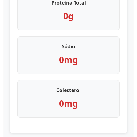
Proteína Total
0g
Sódio
0mg
Colesterol
0mg