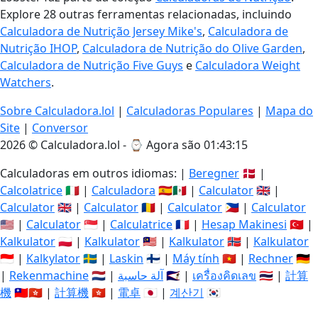
Explore 28 outras ferramentas relacionadas, incluindo
Calculadora de Nutrição Jersey Mike's
,
Calculadora de
Nutrição IHOP
,
Calculadora de Nutrição do Olive Garden
,
Calculadora de Nutrição Five Guys
e
Calculadora Weight
Watchers
.
Sobre Calculadora.lol
|
Calculadoras Populares
|
Mapa do
Site
|
Conversor
2026 © Calculadora.lol - ⌚
Agora são 01:43:16
Calculadoras em outros idiomas: |
Beregner
🇩🇰 |
Calcolatrice
🇮🇹 |
Calculadora
🇪🇸🇲🇽 |
Calculator
🇬🇧 |
Calculator
🇬🇧 |
Calculator
🇷🇴 |
Calculator
🇵🇭 |
Calculator
🇺🇸 |
Calculator
🇸🇬 |
Calculatrice
🇫🇷 |
Hesap Makinesi
🇹🇷 |
Kalkulator
🇵🇱 |
Kalkulator
🇲🇾 |
Kalkulator
🇳🇴 |
Kalkulator
🇮🇩 |
Kalkylator
🇸🇪 |
Laskin
🇫🇮 |
Máy tính
🇻🇳 |
Rechner
🇩🇪
|
Rekenmachine
🇳🇱 |
آلة حاسبة
🇸🇦 |
เครื่องคิดเลข
🇹🇭 |
計算
機
🇹🇼🇭🇰 |
計算機
🇭🇰 |
電卓
🇯🇵 |
계산기
🇰🇷