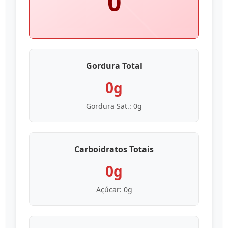
0
Gordura Total
0g
Gordura Sat.:
0g
Carboidratos Totais
0g
Açúcar:
0g