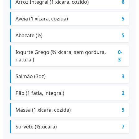
Arroz Integral (1 xícara, cozido)
6
Aveia (1 xícara, cozida)
5
Abacate (½)
5
Iogurte Grego (¾ xícara, sem gordura,
0-
natural)
3
Salmão (3oz)
3
Pão (1 fatia, integral)
2
Massa (1 xícara, cozida)
5
Sorvete (½ xícara)
7