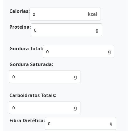
Calorias:
kcal
Proteína:
g
Gordura Total:
g
Gordura Saturada:
g
Carboidratos Totais:
g
Fibra Dietética:
g