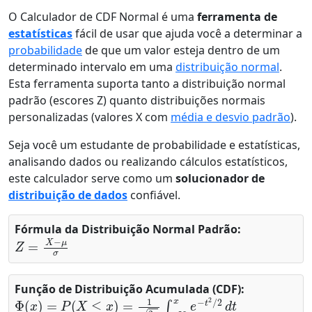
O Calculador de CDF Normal é uma
ferramenta de
estatísticas
fácil de usar que ajuda você a determinar a
probabilidade
de que um valor esteja dentro de um
determinado intervalo em uma
distribuição normal
.
Esta ferramenta suporta tanto a distribuição normal
padrão (escores Z) quanto distribuições normais
personalizadas (valores X com
média e desvio padrão
).
Seja você um estudante de probabilidade e estatísticas,
analisando dados ou realizando cálculos estatísticos,
este calculador serve como um
solucionador de
distribuição de dados
confiável.
Fórmula da Distribuição Normal Padrão:
Z
=
X
−
μ
σ
Função de Distribuição Acumulada (CDF):
Φ
(
x
)
=
P
(
X
≤
x
)
=
1
2
π
∫
−
∞
x
e
−
t
2
/
2
d
t