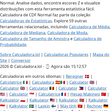
Normal. Analise dados, encontre escores Z e visualize
distribuições com esta ferramenta estatística fácil.
Calculadora de CDF Normal faz parte da coleção
Calculadoras de Estatísticas
. Explore 59 outras
ferramentas relacionadas, incluindo
Calculadora de Média
,
Calculadora de Mediana
,
Calculadora de Moda
,
Calculadora de Tamanho de Amostra
e
Calculadora de
Probabilidade
.
Sobre Calculadora.lol
|
Calculadoras Populares
|
Mapa do
Site
|
Conversor
2026 © Calculadora.lol - ⌚
Agora são 15:12:57
Calculadoras em outros idiomas: |
Beregner
🇩🇰 |
Calcolatrice
🇮🇹 |
Calculadora
🇪🇸🇲🇽 |
Calculator
🇬🇧 |
Calculator
🇬🇧 |
Calculator
🇷🇴 |
Calculator
🇵🇭 |
Calculator
🇺🇸 |
Calculator
🇸🇬 |
Calculatrice
🇫🇷 |
Hesap Makinesi
🇹🇷 |
Kalkulator
🇵🇱 |
Kalkulator
🇲🇾 |
Kalkulator
🇳🇴 |
Kalkulator
🇮🇩 |
Kalkylator
🇸🇪 |
Laskin
🇫🇮 |
Máy tính
🇻🇳 |
Rechner
🇩🇪