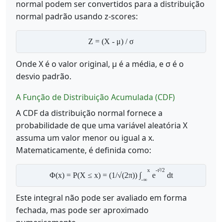
normal podem ser convertidos para a distribuição
normal padrão usando z-scores:
Z = (X - μ) / σ
Onde X é o valor original, μ é a média, e σ é o
desvio padrão.
A Função de Distribuição Acumulada (CDF)
A CDF da distribuição normal fornece a
probabilidade de que uma variável aleatória X
assuma um valor menor ou igual a x.
Matematicamente, é definida como:
x
-t²/2
Φ(x) = P(X ≤ x) = (1/√(2π)) ∫
e
dt
-∞
Este integral não pode ser avaliado em forma
fechada, mas pode ser aproximado