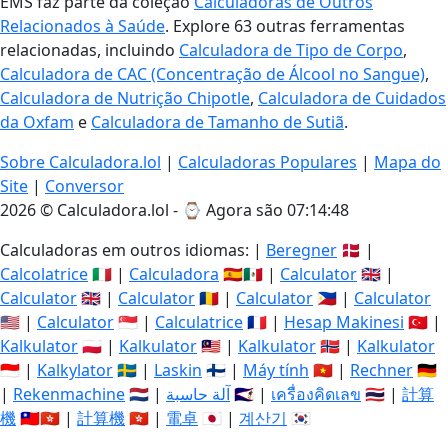
EMS faz parte da coleção
Calculadoras de Outros
Relacionados à Saúde
. Explore 63 outras ferramentas
relacionadas, incluindo
Calculadora de Tipo de Corpo
,
Calculadora de CAC (Concentração de Álcool no Sangue)
,
Calculadora de Nutrição Chipotle
,
Calculadora de Cuidados
da Oxfam
e
Calculadora de Tamanho de Sutiã
.
Sobre Calculadora.lol
|
Calculadoras Populares
|
Mapa do
Site
|
Conversor
2026 © Calculadora.lol - ⌚
Agora são 07:14:49
Calculadoras em outros idiomas: |
Beregner
🇩🇰 |
Calcolatrice
🇮🇹 |
Calculadora
🇪🇸🇲🇽 |
Calculator
🇬🇧 |
Calculator
🇬🇧 |
Calculator
🇷🇴 |
Calculator
🇵🇭 |
Calculator
🇺🇸 |
Calculator
🇸🇬 |
Calculatrice
🇫🇷 |
Hesap Makinesi
🇹🇷 |
Kalkulator
🇵🇱 |
Kalkulator
🇲🇾 |
Kalkulator
🇳🇴 |
Kalkulator
🇮🇩 |
Kalkylator
🇸🇪 |
Laskin
🇫🇮 |
Máy tính
🇻🇳 |
Rechner
🇩🇪
|
Rekenmachine
🇳🇱 |
آلة حاسبة
🇸🇦 |
เครื่องคิดเลข
🇹🇭 |
計算
機
🇹🇼🇭🇰 |
計算機
🇭🇰 |
電卓
🇯🇵 |
계산기
🇰🇷