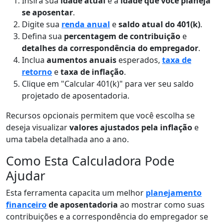
Insira sua
idade atual
e a
idade que você planeja
se aposentar
.
Digite sua
renda anual
e
saldo atual do 401(k)
.
Defina sua
percentagem de contribuição
e
detalhes da correspondência do empregador
.
Inclua
aumentos anuais
esperados,
taxa de
retorno
e
taxa de inflação
.
Clique em "Calcular 401(k)" para ver seu saldo
projetado de aposentadoria.
Recursos opcionais permitem que você escolha se
deseja visualizar
valores ajustados pela inflação
e
uma tabela detalhada ano a ano.
Como Esta Calculadora Pode
Ajudar
Esta ferramenta capacita um melhor
planejamento
financeiro
de aposentadoria
ao mostrar como suas
contribuições e a correspondência do empregador se