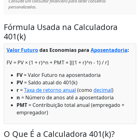
Consulte um consultor financeiro para obter conselhos
personalizados.
Fórmula Usada na Calculadora
401(k)
Valor Futuro
das Economias para
Aposentadoria
:
FV = PV × (1 + r)^n + PMT × [((1 + r)^n - 1) / r]
FV
= Valor Futuro na aposentadoria
PV
= Saldo atual do 401(k)
r
=
Taxa de retorno anual
(como
decimal
)
n
= Número de anos até a aposentadoria
PMT
= Contribuição total anual (empregado +
empregador)
O Que É a Calculadora 401(k)?