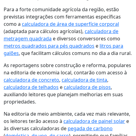
Para a forte comunidade agrícola da região, estão
previstas integrações com ferramentas específicas
como a
calculadora de área de superfície corporal
(adaptada para cálculos agrícolas),
calculadora de
metragem quadrada
e diversos conversores como
metros quadrados para pés quadrados
e
litros para
galões
, que facilitam cálculos comuns no dia a dia rural.
As reportagens sobre construção e reforma, populares
na editoria de economia local, contarão com acesso à
calculadora de concreto
,
calculadora de tinta
,
calculadora de telhados
e
calculadora de pisos
,
auxiliando leitores que planejam melhorias em suas
propriedades.
Na editoria de meio ambiente, cada vez mais relevante,
os leitores terão acesso à
calculadora de painel solar
e
às diversas calculadoras de
pegada de carbono
(
doméstica
,
de voo
,
de carro
), permitindo que famílias